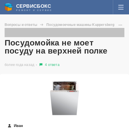
СЕРВИСБОКС
РЕМОНТ И СЕРВИС
ВОЙТИ
Вопросы и ответы
Посудомоечные машины Kuppersberg
Я забыл пароль
GSA 489
Посудомойка не моет посуду на верхней полке
СЕРВИСЫ И МАСТЕРА
Посудомойка не моет
Регистрация
посуду на верхней полке
ВОПРОСЫ И ОТВЕТЫ
более года назад
4 ответа
СТАТЬИ О РЕМОНТЕ
НОВОСТИ
ДОБАВИТЬ СЕРВИСНЫЙ ЦЕНТР ИЛИ ЧАСТНОГО МАСТЕРА
ЗАДАТЬ ВОПРОС МАСТЕРАМ
Иван