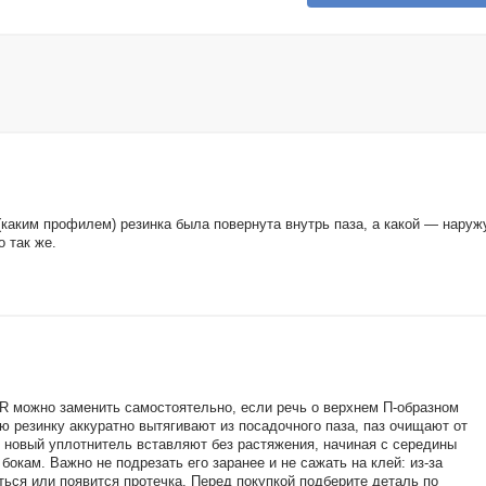
(каким профилем) резинка была повернута внутрь паза, а какой — наруж
 так же.
4 R можно заменить самостоятельно, если речь о верхнем П-образном
ю резинку аккуратно вытягивают из посадочного паза, паз очищают от
го новый уплотнитель вставляют без растяжения, начиная с середины
бокам. Важно не подрезать его заранее и не сажать на клей: из-за
ься или появится протечка. Перед покупкой подберите деталь по