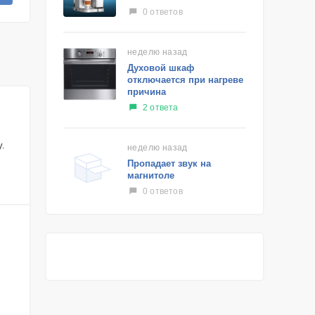
0 ответов
неделю назад
Духовой шкаф
отключается при нагреве
причина
2 ответа
у.
неделю назад
Пропадает звук на
магнитоле
0 ответов