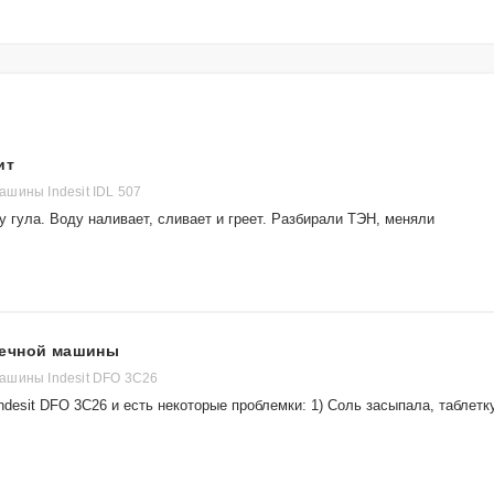
ит
шины Indesit IDL 507
у гула. Воду наливает, сливает и греет. Разбирали ТЭН, меняли
оечной машины
ашины Indesit DFO 3C26
desit DFO 3C26 и есть некоторые проблемки: 1) Соль засыпала, таблетк
.