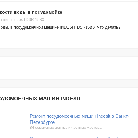
ткости воды в посудомойке
ашины Indesit DSR 15B3
 воды, в посудомоечной машине INDESIT DSR15B3. Что делать?
СУДОМОЕЧНЫХ МАШИН INDESIT
Ремонт посудомоечных машин Indesit в Санкт-
Петербурге
84 сервисных центра и частных мастера