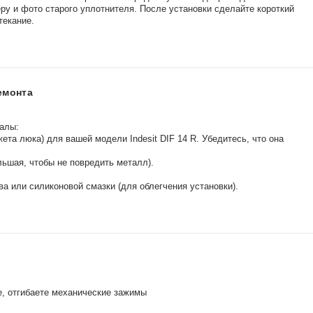
у и фото старого уплотнителя. После установки сделайте короткий
текание.
емонта
алы:
ета люка) для вашей модели Indesit DIF 14 R. Убедитесь, что она
льшая, чтобы не повредить металл).
а или силиконовой смазки (для облегчения установки).
е, отгибаете механические зажимы