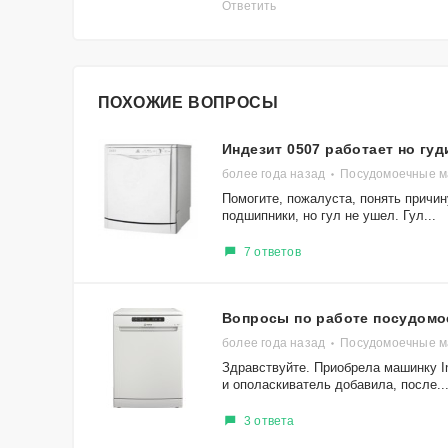
Ответить
ПОХОЖИЕ ВОПРОСЫ
Индезит 0507 работает но гуд
более года назад
Посудомоечные ма
Помогите, пожалуста, понять причин
подшипники, но гул не ушел. Гул...
7 ответов
Вопросы по работе посудом
более года назад
Посудомоечные м
Здравствуйте. Приобрела машинку In
и ополаскиватель добавила, после..
3 ответа