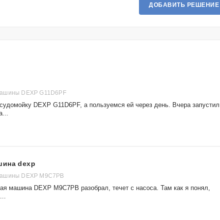
ДОБАВИТЬ РЕШЕНИЕ
машины DEXP G11D6PF
осудомойку DEXP G11D6PF, а пользуемся ей через день. Вчера запустил
...
шина dexp
машины DEXP M9C7PB
ая машина DEXP M9C7PB разобрал, течет с насоса. Там как я понял,
..