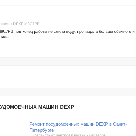
машины DEXP M9C7PB
9C7PB под конец работы не слила воду, пропищала больше обычного и
лила...
СУДОМОЕЧНЫХ МАШИН DEXP
Ремонт посудомоечных машин DEXP в Санкт-
Петербурге
58 сервистных центров и частных мастеров