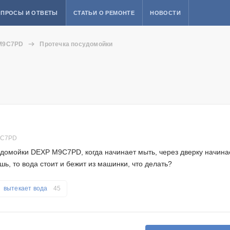
ПРОСЫ И ОТВЕТЫ
СТАТЬИ О РЕМОНТЕ
НОВОСТИ
M9C7PD
Протечка посудомойки
9C7PD
удомойки DEXP M9C7PD, когда начинает мыть, через дверку начина
шь, то вода стоит и бежит из машинки, что делать?
вытекает вода
45