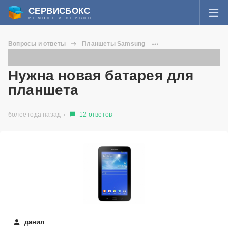
СЕРВИСБОКС
РЕМОНТ И СЕРВИС
ВОЙТИ
Вопросы и ответы
Планшеты Samsung
Я забыл пароль
Galaxy Tab 3 Lite
Нужна новая батарея для планшета
СЕРВИСЫ И МАСТЕРА
Нужна новая батарея для
Регистрация
планшета
ВОПРОСЫ И ОТВЕТЫ
более года назад
12 ответов
СТАТЬИ О РЕМОНТЕ
НОВОСТИ
ДОБАВИТЬ СЕРВИСНЫЙ ЦЕНТР ИЛИ ЧАСТНОГО МАСТЕРА
ЗАДАТЬ ВОПРОС МАСТЕРАМ
данил