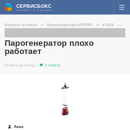
СЕРВИСБОКС
РЕМОНТ И СЕРВИС
ВОЙТИ
Вопросы и ответы
Парогенераторы KITFORT
КТ-939
Я забыл пароль
Парогенератор плохо работает
СЕРВИСЫ И МАСТЕРА
Парогенератор плохо
Регистрация
работает
ВОПРОСЫ И ОТВЕТЫ
более года назад
2 ответа
СТАТЬИ О РЕМОНТЕ
НОВОСТИ
ДОБАВИТЬ СЕРВИСНЫЙ ЦЕНТР ИЛИ ЧАСТНОГО МАСТЕРА
ЗАДАТЬ ВОПРОС МАСТЕРАМ
Анна