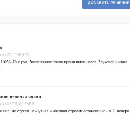
ДОБАВИТЬ РЕШЕНИЕ
ах
asio GA-110SN-7A
110SN-7A с рук. Электронное табло время показывает. Звуковой сигнал
..
овая стрелки часов
asio GST-B100-1AER
 бил, не стукал. Минутная и часовая стрелки остановились в 11 вечера