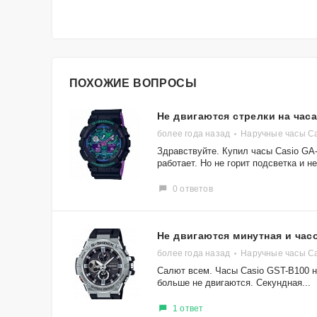
ПОХОЖИЕ ВОПРОСЫ
Не двигаются стрелки на час
более года назад
Наручные часы C
Здравствуйте. Купил часы Casio GA-
работает. Но не горит подсветка и не.
0 ответов
Не двигаются минутная и час
более года назад
Наручные часы C
Салют всем. Часы Casio GST-B100 не
больше не двигаются. Секундная...
1 ответ