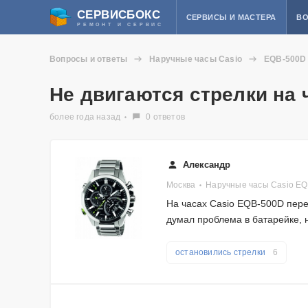
СЕРВИСБОКС
СЕРВИСЫ И МАСТЕРА
ВО
РЕМОНТ И СЕРВИС
Вопросы и ответы
Наручные часы Casio
EQB-500D
Не двигаются стрелки на 
более года назад
0 ответов
Александр
Москва
Наручные часы Casio E
На часах Casio EQB-500D перес
думал проблема в батарейке, 
остановились стрелки
6