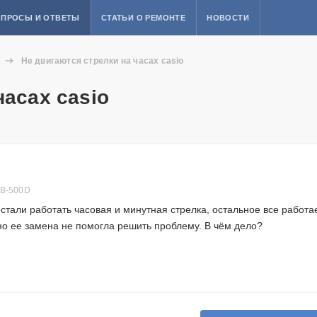
ПРОСЫ И ОТВЕТЫ
СТАТЬИ О РЕМОНТЕ
НОВОСТИ
Не двигаются стрелки на часах casio
часах casio
QB-500D
тали работать часовая и минутная стрелка, остальное все работае
но ее замена не помогла решить проблему. В чём дело?