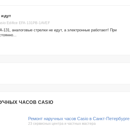
 идут
sio Edifice EFA-131PB-1AVEF
FA-131, аналоговые стрелки не идут, а электронные работают! При
тоянно...
УЧНЫХ ЧАСОВ CASIO
Ремонт наручных часов Casio в Санкт-Петербурге
23 сервисных центра и частных мастера