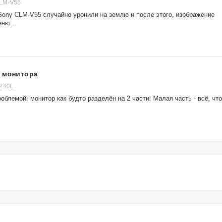
LM-V55
Sony CLM-V55 случайно уронили на землю и после этого, изображение
ню...
ы монитора
2240L
облемой: монитор как будто разделён на 2 части: Малая часть - всё, что