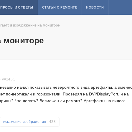
ПРОСЫ И ОТВЕТЫ
СТАТЬИ О РЕМОНТЕ
НОВОСТИ
гается изображение на мониторе
а мониторе
s PA246Q
внезапно начал показывать невероятного вида артефакты, а именно
т по-вертикали и горизонтали. Проверял на DVI/DisplayPort, и на
атрицы? Что делать? Возможен ли ремонт? Артефакты на видео:
искажение изображения
428