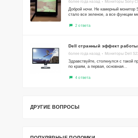
более года назад
Мониторы Sony C
Доброй ночи. Не камерный монитор 
стало все зеленое, а все функции ме
2 ответа
Dell странный эффект работ
более года назад
Мониторы Dell S
Здравствуйте, столкнулся с такой пр
по краям, а первая, основная...
4 ответа
ДРУГИЕ ВОПРОСЫ
ПОПУЛЯРНЫЕ ПОЛОМКИ