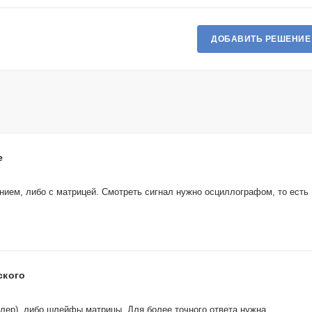
ДОБАВИТЬ РЕШЕНИЕ
е
анием, либо с матрицей. Смотреть сигнал нужно осциллографом, то есть
ского
алер), либо шлейфы матрицы. Для более точного ответа нужна