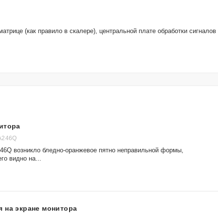
атрице (как правило в скалере), центральной плате обработки сигналов
итора
A246Q
246Q возникло бледно-оранжевое пятно неправильной формы,
го видно на...
 на экране монитора