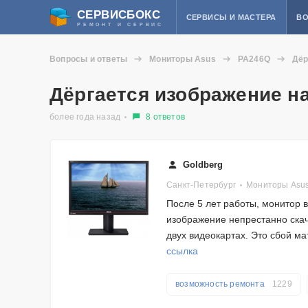
СЕРВИСБОКС
СЕРВИСЫ И МАСТЕРА
ВО
РЕМОНТ И СЕРВИС
Вопросы и ответы
Мониторы Asus
PA246Q
Дёр
Дёргается изображение н
более года назад
8 ответов
Goldberg
Санкт-Петербург
Мониторы Asu
После 5 лет работы, монитор 
изображение непрестанно скаче
двух видеокартах. Это сбой м
ссылка
возможность ремонта
1229