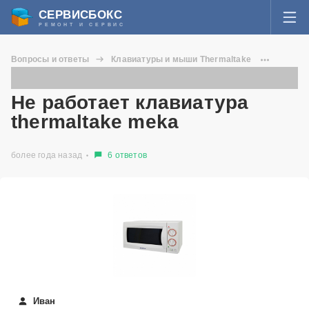
СЕРВИСБОКС
РЕМОНТ И СЕРВИС
ВОЙТИ
Вопросы и ответы
Клавиатуры и мыши Thermaltake
Я забыл пароль
MEKA
Не работает клавиатура thermaltake meka
СЕРВИСЫ И МАСТЕРА
Не работает клавиатура
Регистрация
thermaltake meka
ВОПРОСЫ И ОТВЕТЫ
более года назад
6 ответов
СТАТЬИ О РЕМОНТЕ
НОВОСТИ
ДОБАВИТЬ СЕРВИСНЫЙ ЦЕНТР ИЛИ ЧАСТНОГО МАСТЕРА
ЗАДАТЬ ВОПРОС МАСТЕРАМ
Иван