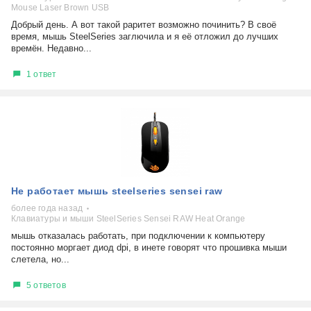
Mouse Laser Brown USB
Добрый день. А вот такой раритет возможно починить? В своё
время, мышь SteelSeries заглючила и я её отложил до лучших
времён. Недавно...
1 ответ
Не работает мышь steelseries sensei raw
более года назад
Клавиатуры и мыши SteelSeries Sensei RAW Heat Orange
мышь отказалась работать, при подключении к компьютеру
постоянно моргает диод dpi, в инете говорят что прошивка мыши
слетела, но...
5 ответов