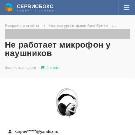
СЕРВИСБОКС
РЕМОНТ И СЕРВИС
ВОЙТИ
Вопросы и ответы
Клавиатуры и мыши SteelSeries
Я забыл пароль
Siberia V2
Не работает микрофон у наушников
СЕРВИСЫ И МАСТЕРА
Не работает микрофон у
Регистрация
наушников
ВОПРОСЫ И ОТВЕТЫ
более года назад
1 ответ
СТАТЬИ О РЕМОНТЕ
НОВОСТИ
ДОБАВИТЬ СЕРВИСНЫЙ ЦЕНТР ИЛИ ЧАСТНОГО МАСТЕРА
ЗАДАТЬ ВОПРОС МАСТЕРАМ
karpov******@yandex.ru