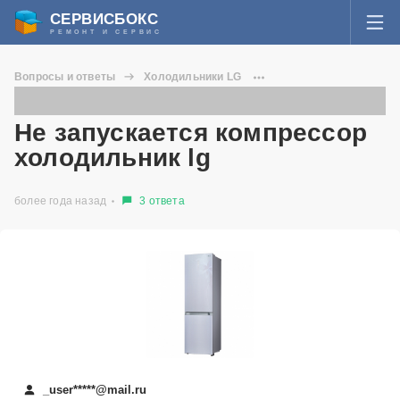
СЕРВИСБОКС
РЕМОНТ И СЕРВИС
ВОЙТИ
Вопросы и ответы
Холодильники LG
Я забыл пароль
Не запускается компрессор холодильник lg
СЕРВИСЫ И МАСТЕРА
Не запускается компрессор
Регистрация
холодильник lg
ВОПРОСЫ И ОТВЕТЫ
более года назад
3 ответа
СТАТЬИ О РЕМОНТЕ
НОВОСТИ
ДОБАВИТЬ СЕРВИСНЫЙ ЦЕНТР ИЛИ ЧАСТНОГО МАСТЕРА
ЗАДАТЬ ВОПРОС МАСТЕРАМ
_user*****@mail.ru