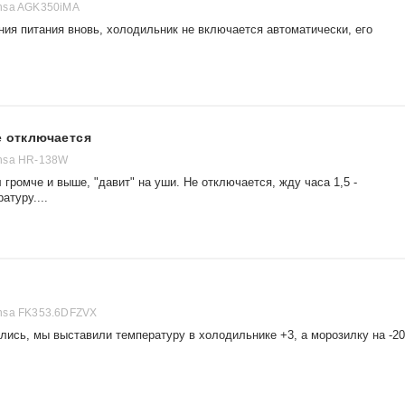
nsa AGK350iMA
ия питания вновь, холодильник не включается автоматически, его
е отключается
nsa HR-138W
 громче и выше, "давит" на уши. Не отключается, жду часа 1,5 -
туру....
nsa FK353.6DFZVX
лись, мы выставили температуру в холодильнике +3, а морозилку на -20