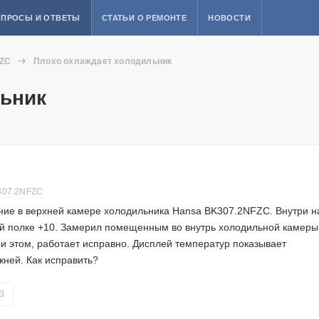
ПРОСЫ И ОТВЕТЫ
СТАТЬИ О РЕМОНТЕ
НОВОСТИ
ZC
Плохо охлаждает холодильник
льник
307.2NFZC
ние в верхней камере холодильника Hansa BK307.2NFZC. Внутри н
ей полке +10. Замерил помещенным во внутрь холодильной камеры
 этом, работает исправно. Дисплей температур показывает
жней. Как исправить?
3