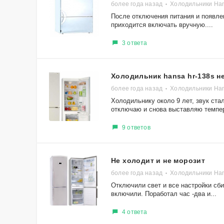
более года назад
Холодильники Ha
После отключения питания и появлен
приходится включать вручную....
3 ответа
Холодильник hansa hr-138s н
более года назад
Холодильники Ha
Холодильнику около 9 лет, звук стал
отключаю и снова выставляю темпера
9 ответов
Не холодит и не морозит
более года назад
Холодильники Ha
Отключили свет и все настройки сби
включили. Поработал час -два и...
4 ответа