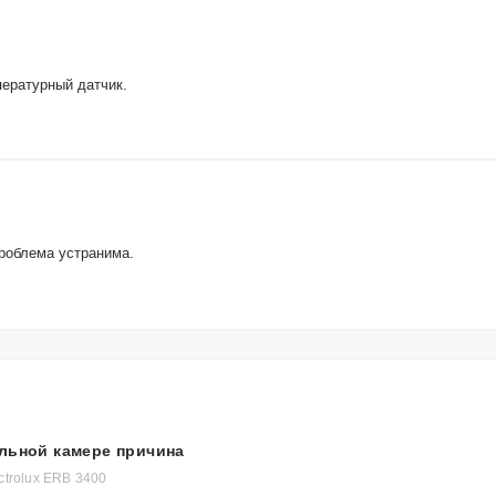
пературный датчик.
роблема устранима.
льной камере причина
ctrolux ERB 3400