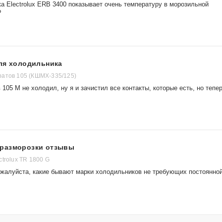
а Electrolux ERB 3400 показывает очень температуру в морозильной
?
для холодильника
атов 105 (КШМХ-335/125)
105 М не холодил, ну я и зачистил все контакты, которые есть, но тепе
 разморозки отзывы
trolux TR 1800 G
ожалуйста, какие бывают марки холодильников не требующих постоянно