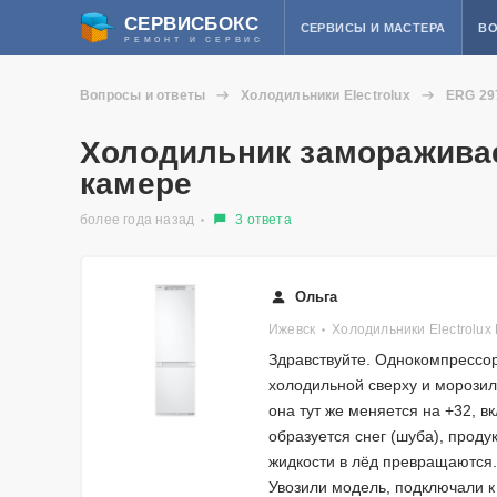
СЕРВИСБОКС
СЕРВИСЫ И МАСТЕРА
ВО
РЕМОНТ И СЕРВИС
Вопросы и ответы
Холодильники Electrolux
ERG 29
Холодильник заморажива
камере
более года назад
3 ответа
Ольга
Ижевск
Холодильники Electrolux
Здравствуйте. Однокомпрессор
холодильной сверху и морозил
она тут же меняется на +32, 
образуется снег (шуба), проду
жидкости в лёд превращаются.
Увозили модель, подключали к 