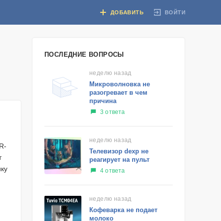
ВОЙТИ
ДОБАВИТЬ
ПОСЛЕДНИЕ ВОПРОСЫ
неделю назад
Микроволновка не
разогревает в чем
причина
3 ответа
неделю назад
R-
Телевизор dexp не
т
реагирует на пульт
ику
4 ответа
неделю назад
Кофеварка не подает
молоко