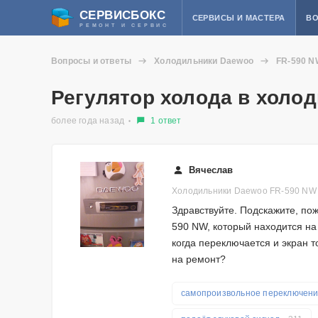
СЕРВИСБОКС
СЕРВИСЫ И МАСТЕРА
ВО
РЕМОНТ И СЕРВИС
Вопросы и ответы
Холодильники Daewoo
FR-590 N
Регулятор холода в холо
более года назад
1 ответ
Вячеслав
Холодильники Daewoo FR-590 NW
Здравствуйте. Подскажите, по
590 NW, который находится на
когда переключается и экран то
на ремонт?
самопроизвольное переключен