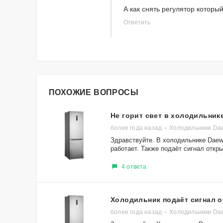
А как снять регулятор которы
Ответить
ПОХОЖИЕ ВОПРОСЫ
Не горит свет в холодильник
более года назад
Холодильники D
Здравствуйте. В холодильнике Daew
работает. Также подаëт сигнал откры
4 ответа
Холодильник подаëт сигнал 
более года назад
Холодильники D