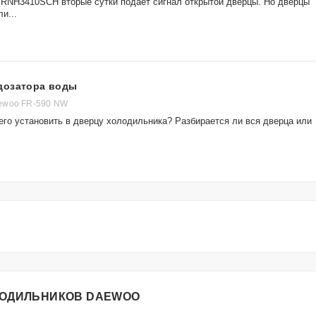
 RNH3410SCH вторые сутки подаëт сигнал открытой дверцы. Но дверцы
и...
дозатора воды
ewoo FR-590 NW
его установить в дверцу холодильника? Разбирается ли вся дверца или
ЛОДИЛЬНИКОВ DAEWOO