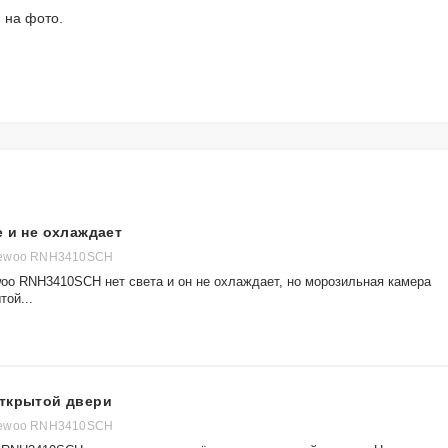
й на фото.
е и не охлаждает
aewoo RNH3410SCH
oo RNH3410SCH нет света и он не охлаждает, но морозильная камера
той...
открытой двери
aewoo RNH3410SCH