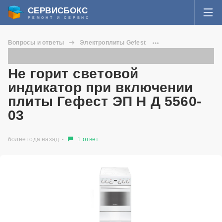
СЕРВИСБОКС
РЕМОНТ И СЕРВИС
ВОЙТИ
Вопросы и ответы
Электроплиты Gefest
Я забыл пароль
ЭП Н Д 5560-03 0039
СЕРВИСЫ И МАСТЕРА
Не горит световой индикатор при включении плиты Гефест ЭП Н Д
Не горит световой
5560-03
Регистрация
индикатор при включении
ВОПРОСЫ И ОТВЕТЫ
плиты Гефест ЭП Н Д 5560-
03
СТАТЬИ О РЕМОНТЕ
НОВОСТИ
более года назад
1 ответ
ДОБАВИТЬ СЕРВИСНЫЙ ЦЕНТР ИЛИ ЧАСТНОГО МАСТЕРА
ЗАДАТЬ ВОПРОС МАСТЕРАМ