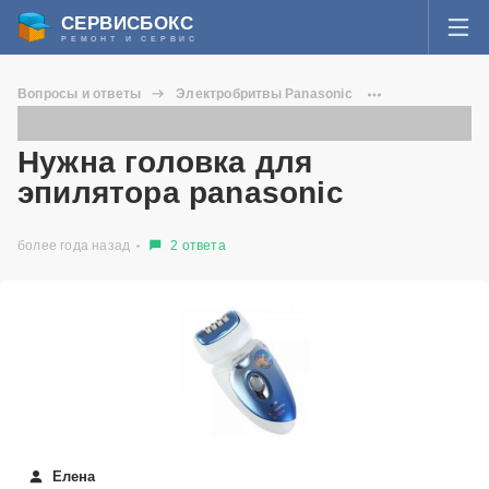
СЕРВИСБОКС
РЕМОНТ И СЕРВИС
ВОЙТИ
Вопросы и ответы
Электробритвы Panasonic
Я забыл пароль
Нужна головка для эпилятора panasonic
СЕРВИСЫ И МАСТЕРА
Нужна головка для
Регистрация
эпилятора panasonic
ВОПРОСЫ И ОТВЕТЫ
более года назад
2 ответа
СТАТЬИ О РЕМОНТЕ
НОВОСТИ
ДОБАВИТЬ СЕРВИСНЫЙ ЦЕНТР ИЛИ ЧАСТНОГО МАСТЕРА
ЗАДАТЬ ВОПРОС МАСТЕРАМ
Елена