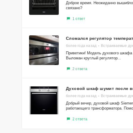
Доброе время. Неожиданно вышибло 
связано?
1 ответ
Сломался регулятор темпера
более года назад
Встраиваемые ду
Приветики! Модель духового шкафа Z
Выломан круглый регулятор...
2 ответа
Духовой шкаф шумит после 
более года назад
Встраиваемые ду
Добрый вечер, духовой шкаф Siemen
работающего трансформатора. Помог
2 ответа