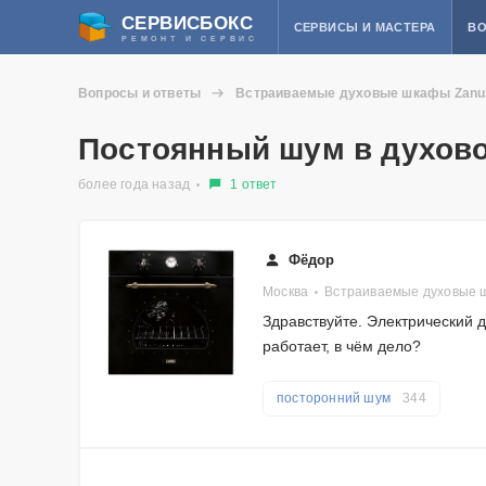
СЕРВИСБОКС
СЕРВИСЫ И МАСТЕРА
ВО
РЕМОНТ И СЕРВИС
Вопросы и ответы
Встраиваемые духовые шкафы Zanu
Постоянный шум в духов
более года назад
1 ответ
Фёдор
Москва
Встраиваемые духовые 
Здравствуйте. Электрический 
работает, в чём дело?
посторонний шум
344