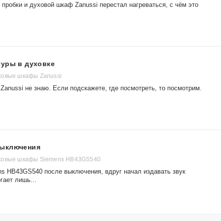
пробки и духовой шкаф Zanussi перестал нагреваться, с чём это
туры в духовке
ховые шкафы Zanussi
anussi не знаю. Если подскажете, где посмотреть, то посмотрим.
выключения
ховые шкафы Siemens HB43GS540
s HB43GS540 после выключения, вдруг начал издавать звук
ает лишь...