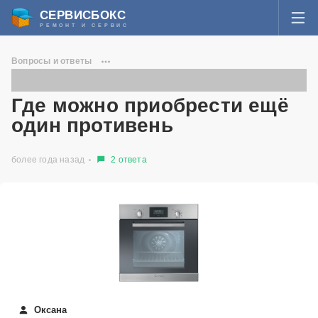
СЕРВИСБОКС
РЕМОНТ И СЕРВИС
ВОЙТИ
Вопросы и ответы
Я забыл пароль
Встраиваемые духовые шкафы Candy
СЕРВИСЫ И МАСТЕРА
Где можно приобрести ещё один противень
Где можно приобрести ещё
Регистрация
один противень
ВОПРОСЫ И ОТВЕТЫ
более года назад
2 ответа
СТАТЬИ О РЕМОНТЕ
НОВОСТИ
ДОБАВИТЬ СЕРВИСНЫЙ ЦЕНТР ИЛИ ЧАСТНОГО МАСТЕРА
ЗАДАТЬ ВОПРОС МАСТЕРАМ
Оксана