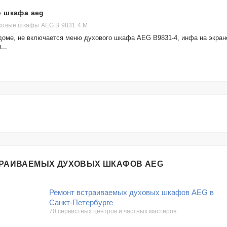
о шкафа aeg
ховые шкафы AEG B 9831 4 M
доме, не включается меню духового шкафа AEG B9831-4, инфа на экран
...
ТРАИВАЕМЫХ ДУХОВЫХ ШКАФОВ AEG
Ремонт встраиваемых духовых шкафов AEG в
Санкт-Петербурге
70 сервистных центров и частных мастеров