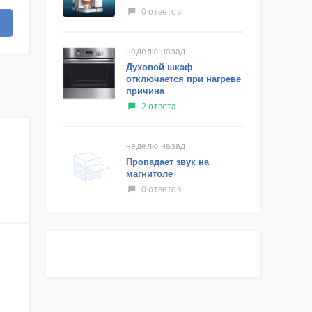
0 ответов
неделю назад
Духовой шкаф
отключается при нагреве
причина
2 ответа
неделю назад
Пропадает звук на
магнитоле
0 ответов