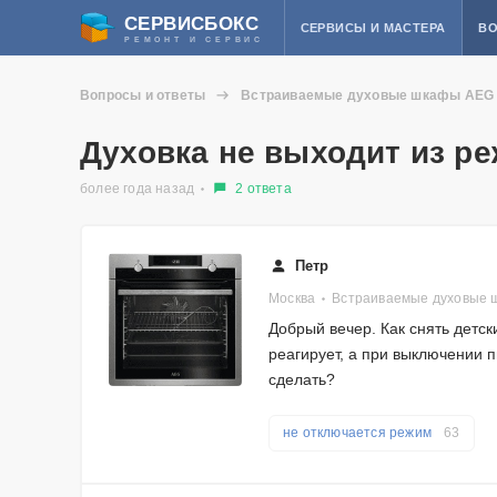
СЕРВИСБОКС
СЕРВИСЫ И МАСТЕРА
ВО
РЕМОНТ И СЕРВИС
Вопросы и ответы
Встраиваемые духовые шкафы AEG
Духовка не выходит из р
более года назад
2 ответа
Петр
Москва
Встраиваемые духовые 
Добрый вечер. Как снять детс
реагирует, а при выключении п
сделать?
не отключается режим
63