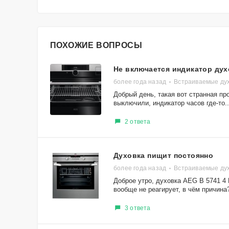
ПОХОЖИЕ ВОПРОСЫ
Не включается индикатор ду
более года назад
Встраиваемые ду
Добрый день, такая вот странная пр
выключили, индикатор часов где-то..
2 ответа
Духовка пищит постоянно
более года назад
Встраиваемые ду
Доброе утро, духовка AEG B 5741 4
вообще не реагирует, в чём причина?
3 ответа