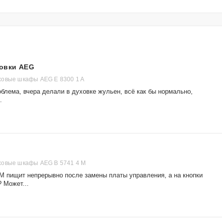
ховки AEG
ховые шкафы AEG E 8300 1 A
облема, вчера делали в духовке жульен, всё как бы нормально,
.
ховые шкафы AEG B 5741 4 M
 M пищит непрерывно после замены платы управления, а на кнопки
 Может...