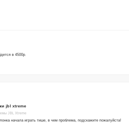
дется в 4500р.
и jbl xtreme
темы JBL Xtreme
олонка начала играть тише, в чем проблема, подскажите пожалуйста!