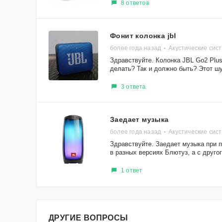
8 ответов
Фонит колонка jbl
более года назад
Акустические сис
Здравствуйте. Колонка JBL Go2 Plus
делать? Так и должно быть? Этот шу
3 ответа
Заедает музыка
более года назад
Акустические сист
Здравствуйте. Заедает музыка при 
в разных версиях Блютуз, а с другог
1 ответ
ДРУГИЕ ВОПРОСЫ