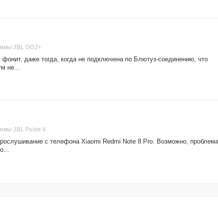
темы JBL GO2+
 фонит, даже тогда, когда не подключена по Блютуз-соединению, что
м не...
емы JBL Pulse 4
прослушивание с телефона Xiaomi Redmi Note 8 Pro. Возможно, проблем
о...