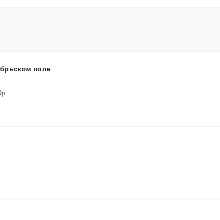
ябрьском поле
0р