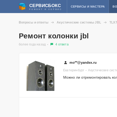
СЕРВИСБОКС
СЕРВИСЫ И МАСТЕРА
ВО
РЕМОНТ И СЕРВИС
Вопросы и ответы
Акустические системы JBL
TLX
Ремонт колонки jbl
более года назад
4 ответа
mo**@yandex.ru
Екатеринбург
Акустические сис
Можно ли отремонтировать кол