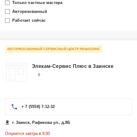
Только частные мастера
Заинск
Авторизованный
Работает сейчас
Производитель
Panasonic
Категория
АВТОРИЗОВАННЫЙ СЕРВИСНЫЙ ЦЕНТР PANASONIC
Акустические системы
Элекам-Сервис Плюс в Заинске
0
+ 7 (5558) 7-12-32
г. Заинск, Рафикова ул., д.8Б
Откроется завтра в 9:00