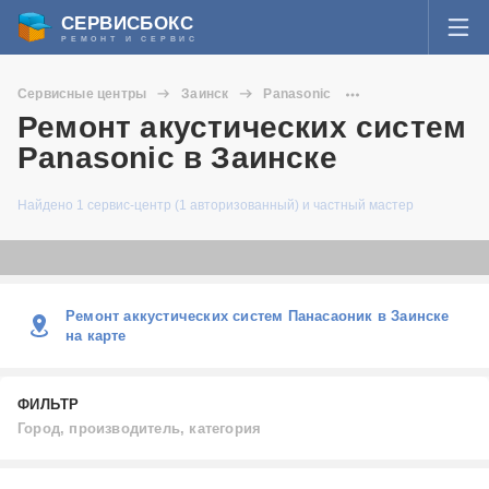
СЕРВИСБОКС
РЕМОНТ И СЕРВИС
ВОЙТИ
Сервисные центры
Заинск
Panasonic
Я забыл пароль
Ремонт акустических систем
Акустические системы
СЕРВИСЫ И МАСТЕРА
Panasonic в Заинске
Регистрация
ВОПРОСЫ И ОТВЕТЫ
Найдено 1 сервис-центр (1 авторизованный) и частный мастер
СТАТЬИ О РЕМОНТЕ
НОВОСТИ
Ремонт аккустических систем Панасаоник в Заинске
на карте
ДОБАВИТЬ СЕРВИСНЫЙ ЦЕНТР ИЛИ ЧАСТНОГО МАСТЕРА
ФИЛЬТР
ЗАДАТЬ ВОПРОС МАСТЕРАМ
Город, производитель, категория
Город