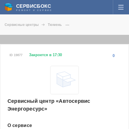
СЕРВИСБОКС
РЕМОНТ И СЕРВИС
ВОЙТИ
Сервисные центры
Тюмень
Я забыл пароль
Сервисный центр Автосервис Энергоресурс
СЕРВИСЫ И МАСТЕРА
Регистрация
ВОПРОСЫ И ОТВЕТЫ
Закроется в 17:30
ID 19877
0
СТАТЬИ О РЕМОНТЕ
НОВОСТИ
ДОБАВИТЬ СЕРВИСНЫЙ ЦЕНТР ИЛИ ЧАСТНОГО МАСТЕРА
Сервисный центр «Автосервис
Энергоресурс»
ЗАДАТЬ ВОПРОС МАСТЕРАМ
О сервисе