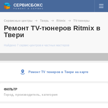
СЕРВИСБОКС
РЕМОНТ И СЕРВИС
ВОЙТИ
Сервисные центры
Тверь
Ritmix
TV-тюнеры
Я забыл пароль
Ремонт TV-тюнеров Ritmix в
СЕРВИСЫ И МАСТЕРА
Твери
Регистрация
ВОПРОСЫ И ОТВЕТЫ
Найдено 7 сервис-центров и частных мастеров
СТАТЬИ О РЕМОНТЕ
НОВОСТИ
Ремонт TV тюнеров в Твери на карте
ДОБАВИТЬ СЕРВИСНЫЙ ЦЕНТР ИЛИ ЧАСТНОГО МАСТЕРА
ФИЛЬТР
ЗАДАТЬ ВОПРОС МАСТЕРАМ
Город, производитель, категория
Город