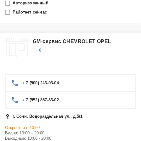
Авторизованный
Работает сейчас
Производитель
Выберите...
Ремонт автомобилей Audi в Сочи
GM-сервис CHEVROLET OPEL
Ремонт автомобилей BMW в Сочи
0
Ремонт автомобилей Opel в Сочи
Ремонт автомобилей Ford в Сочи
Ремонт автомобилей Nissan в Сочи
Ремонт автомобилей Toyota в Сочи
Показать еще
+ 7 (900) 243-03-04
Ремонт автомобилей Honda в Сочи
Категория
Ремонт автомобилей Chevrolet в Сочи
Ремонт автомобилей Volkswagen в Сочи
+ 7 (952) 857-83-02
Автосервисы
Ремонт автомобилей Mercedes-Benz в Сочи
г. Сочи, Водораздельная ул., д.5/1
Откроется в 10:00
Будни: 10:00 – 20:00
Выходные: 10:00 - 20:00