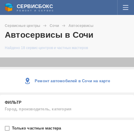
СЕРВИСБОКС
РЕМОНТ И СЕРВИС
ВОЙТИ
Сервисные центры
Сочи
Автосервисы
Я забыл пароль
Автосервисы в Сочи
СЕРВИСЫ И МАСТЕРА
Найдено 18 сервис-центров и частных мастеров
Регистрация
ВОПРОСЫ И ОТВЕТЫ
СТАТЬИ О РЕМОНТЕ
Ремонт автомобилей в Сочи на карте
НОВОСТИ
ДОБАВИТЬ СЕРВИСНЫЙ ЦЕНТР ИЛИ ЧАСТНОГО МАСТЕРА
ФИЛЬТР
Город, производитель, категория
ЗАДАТЬ ВОПРОС МАСТЕРАМ
Город
Только частные мастера
Сочи