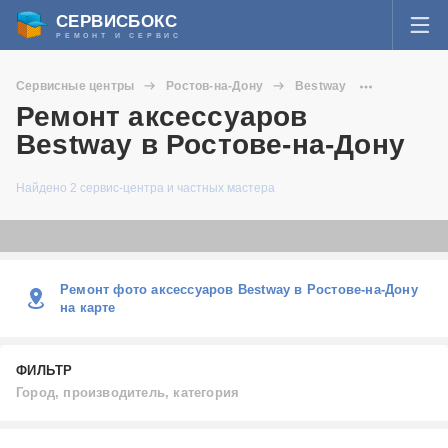
СЕРВИСБОКС
РЕМОНТ И СЕРВИС
ВОЙТИ
Сервисные центры
Ростов-на-Дону
Bestway
Я забыл пароль
Ремонт аксессуаров
Аксессуары
СЕРВИСЫ И МАСТЕРА
Bestway в Ростове-на-Дону
Регистрация
ВОПРОСЫ И ОТВЕТЫ
Найдено 2 сервис-центра и частных мастера
СТАТЬИ О РЕМОНТЕ
НОВОСТИ
Ремонт фото аксессуаров Bestway в Ростове-на-Дону
на карте
ДОБАВИТЬ СЕРВИСНЫЙ ЦЕНТР ИЛИ ЧАСТНОГО МАСТЕРА
ФИЛЬТР
ЗАДАТЬ ВОПРОС МАСТЕРАМ
Город, производитель, категория
Город