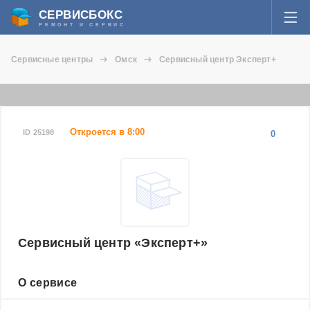
СЕРВИСБОКС
РЕМОНТ И СЕРВИС
ВОЙТИ
Сервисные центры
Омск
Сервисный центр Эксперт+
Я забыл пароль
СЕРВИСЫ И МАСТЕРА
Регистрация
ВОПРОСЫ И ОТВЕТЫ
Откроется в 8:00
ID 25198
0
СТАТЬИ О РЕМОНТЕ
НОВОСТИ
ДОБАВИТЬ СЕРВИСНЫЙ ЦЕНТР ИЛИ ЧАСТНОГО МАСТЕРА
Сервисный центр «Эксперт+»
ЗАДАТЬ ВОПРОС МАСТЕРАМ
О сервисе