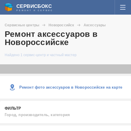
СЕРВИСБОКС
РЕМОНТ И СЕРВИС
ВОЙТИ
Сервисные центры
Новороссийск
Аксессуары
Я забыл пароль
Ремонт аксессуаров в
СЕРВИСЫ И МАСТЕРА
Новороссийске
Регистрация
ВОПРОСЫ И ОТВЕТЫ
Найдено 1 сервис-центр и частный мастер
СТАТЬИ О РЕМОНТЕ
НОВОСТИ
Ремонт фото аксессуаров в Новороссийске на карте
ДОБАВИТЬ СЕРВИСНЫЙ ЦЕНТР ИЛИ ЧАСТНОГО МАСТЕРА
ФИЛЬТР
ЗАДАТЬ ВОПРОС МАСТЕРАМ
Город, производитель, категория
Город