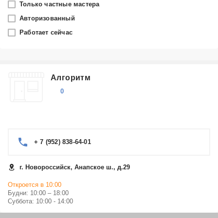
Только частные мастера
Новороссийск
Авторизованный
Работает сейчас
Производитель
Выберите...
Ремонт фото аксессуаров Samsung в Новороссийске
Алгоритм
Ремонт фото аксессуаров Sony в Новороссийске
0
Ремонт фото аксессуаров Asus в Новороссийске
Ремонт фото аксессуаров Lenovo в Новороссийске
Ремонт фото аксессуаров Apple в Новороссийске
Ремонт фото аксессуаров Panasonic в Новороссийске
Показать еще
+ 7 (952) 838-64-01
Ремонт фото аксессуаров Xiaomi в Новороссийске
Категория
Ремонт фото аксессуаров Braun в Новороссийске
Ремонт фото аксессуаров Leica в Новороссийске
г. Новороссийск, Анапское ш., д.29
Аксессуары
Ремонт фото аксессуаров Bork в Новороссийске
Откроется в 10:00
Будни: 10:00 – 18:00
Суббота: 10:00 - 14:00