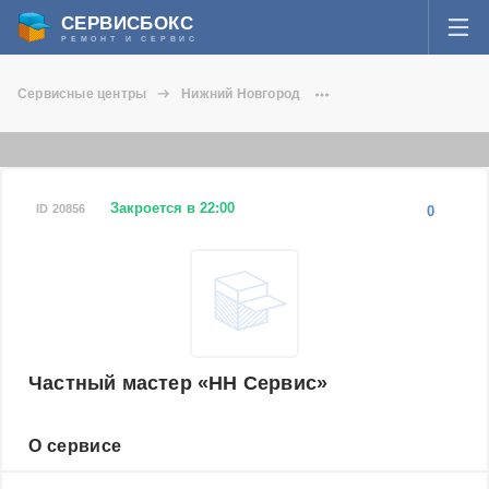
СЕРВИСБОКС
РЕМОНТ И СЕРВИС
ВОЙТИ
Сервисные центры
Нижний Новгород
Я забыл пароль
Частный мастер НН Сервис
СЕРВИСЫ И МАСТЕРА
Регистрация
ВОПРОСЫ И ОТВЕТЫ
Закроется в 22:00
ID 20856
0
СТАТЬИ О РЕМОНТЕ
НОВОСТИ
ДОБАВИТЬ СЕРВИСНЫЙ ЦЕНТР ИЛИ ЧАСТНОГО МАСТЕРА
Частный мастер «НН Сервис»
ЗАДАТЬ ВОПРОС МАСТЕРАМ
О сервисе