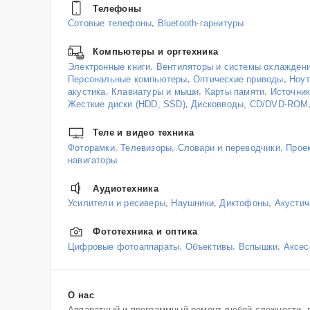
Телефоны
,
Сотовые телефоны
Bluetooth-гарнитуры
Компьютеры и оргтехника
,
Электронные книги
Вентиляторы и системы охлажден
,
,
Персональные компьютеры
Оптические приводы
Ноут
,
,
,
акустика
Клавиатуры и мыши
Карты памяти
Источник
,
Жесткие диски (HDD, SSD)
Дисковводы, CD/DVD-ROM
Теле и видео техника
,
,
,
Фоторамки
Телевизоры
Словари и переводчики
Прое
навигаторы
Аудиотехника
,
,
,
Усилители и ресиверы
Наушники
Диктофоны
Акустич
Фототехника и оптика
,
,
,
Цифровые фотоаппараты
Объективы
Вспышки
Аксес
О нас
Аппаратный и программный ремонт любой сложности, в