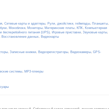
,
,
,
,
ия
Сетевые карты и адаптеры
Рули, джойстики, геймпады
Планшеты
,
,
,
,
,
буки
Моноблоки
Мониторы
Материнские платы
КПК
Компьютерная
,
,
,
и бесперебойного питания (UPS)
Игровые приставки
Звуковые карты
,
,
Восстановление данных
Видеокарты
,
,
,
,
кторы
Записные книжки
Видеорегистраторы
Видеокамеры
GPS-
,
еские системы
MP3-плееры
суары
 том числе срочный. Собственный склад запчастей, лучшие сервисны