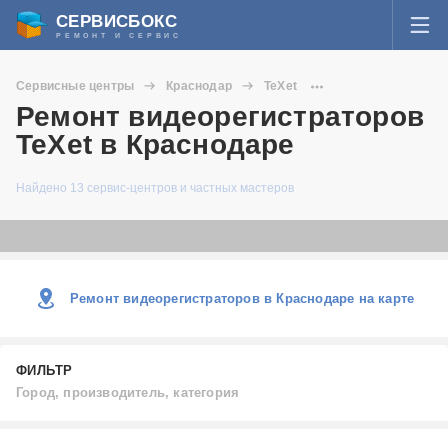
СЕРВИСБОКС
РЕМОНТ И СЕРВИС
ВОЙТИ
Сервисные центры
Краснодар
TeXet
Я забыл пароль
Ремонт видеорегистраторов
Видеорегистраторы
СЕРВИСЫ И МАСТЕРА
TeXet в Краснодаре
Регистрация
ВОПРОСЫ И ОТВЕТЫ
Найдено 13 сервис-центров и частных мастеров
СТАТЬИ О РЕМОНТЕ
НОВОСТИ
Ремонт видеорегистраторов в Краснодаре на карте
ДОБАВИТЬ СЕРВИСНЫЙ ЦЕНТР ИЛИ ЧАСТНОГО МАСТЕРА
ФИЛЬТР
ЗАДАТЬ ВОПРОС МАСТЕРАМ
Город, производитель, категория
Город