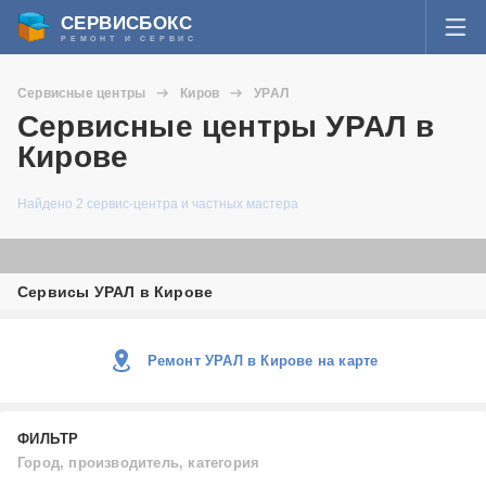
СЕРВИСБОКС
РЕМОНТ И СЕРВИС
ВОЙТИ
Сервисные центры
Киров
УРАЛ
Я забыл пароль
Сервисные центры УРАЛ в
СЕРВИСЫ И МАСТЕРА
Кирове
Регистрация
ВОПРОСЫ И ОТВЕТЫ
Найдено 2 сервис-центра и частных мастера
СТАТЬИ О РЕМОНТЕ
Сервисы УРАЛ в Кирове
НОВОСТИ
ДОБАВИТЬ СЕРВИСНЫЙ ЦЕНТР ИЛИ ЧАСТНОГО МАСТЕРА
Ремонт УРАЛ в Кирове на карте
ЗАДАТЬ ВОПРОС МАСТЕРАМ
ФИЛЬТР
Город, производитель, категория