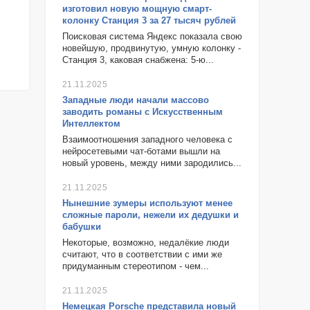
изготовил новую мощную смарт-
колонку Станция 3 за 27 тысяч рублей
Поисковая система Яндекс показала свою
новейшую, продвинутую, умную колонку -
Станция 3, каковая снабжена: 5-ю...
21.11.2025
Западные люди начали массово
заводить романы с Искусственным
Интеллектом
Взаимоотношения западного человека с
нейросетевыми чат-ботами вышли на
новый уровень, между ними зародились...
21.11.2025
Нынешние зумеры используют менее
сложные пароли, нежели их дедушки и
бабушки
Некоторые, возможно, недалёкие люди
считают, что в соответствии с ими же
придуманным стереотипом - чем...
21.11.2025
Немецкая Porsche представила новый