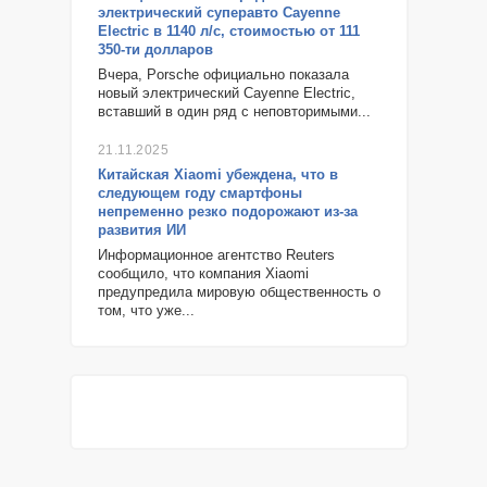
электрический суперавто Cayenne
Electric в 1140 л/с, стоимостью от 111
350-ти долларов
Вчера, Porsche официально показала
новый электрический Cayenne Electric,
вставший в один ряд с неповторимыми...
21.11.2025
Китайская Xiaomi убеждена, что в
следующем году смартфоны
непременно резко подорожают из-за
развития ИИ
Информационное агентство Reuters
сообщило, что компания Xiaomi
предупредила мировую общественность о
том, что уже...