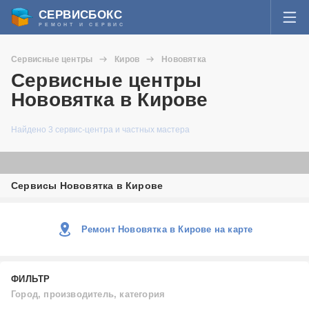
СЕРВИСБОКС
РЕМОНТ И СЕРВИС
ВОЙТИ
Сервисные центры
Киров
Нововятка
Я забыл пароль
Сервисные центры
СЕРВИСЫ И МАСТЕРА
Нововятка в Кирове
Регистрация
ВОПРОСЫ И ОТВЕТЫ
Найдено 3 сервис-центра и частных мастера
СТАТЬИ О РЕМОНТЕ
Сервисы Нововятка в Кирове
НОВОСТИ
ДОБАВИТЬ СЕРВИСНЫЙ ЦЕНТР ИЛИ ЧАСТНОГО МАСТЕРА
Ремонт Нововятка в Кирове на карте
ЗАДАТЬ ВОПРОС МАСТЕРАМ
ФИЛЬТР
Город, производитель, категория