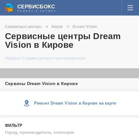
СЕРВИСБОКС
РЕМОНТ И СЕРВИС
ВОЙТИ
Сервисные центры
Киров
Dream Vision
Я забыл пароль
Сервисные центры Dream
СЕРВИСЫ И МАСТЕРА
Vision в Кирове
Регистрация
ВОПРОСЫ И ОТВЕТЫ
Найдено 2 сервис-центра и частных мастера
СТАТЬИ О РЕМОНТЕ
Сервисы Dream Vision в Кирове
НОВОСТИ
ДОБАВИТЬ СЕРВИСНЫЙ ЦЕНТР ИЛИ ЧАСТНОГО МАСТЕРА
Ремонт Dream Vision в Кирове на карте
ЗАДАТЬ ВОПРОС МАСТЕРАМ
ФИЛЬТР
Город, производитель, категория