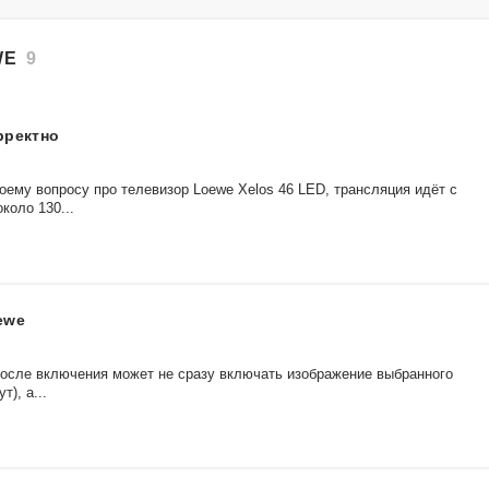
EWE
9
рректно
оему вопросу про телевизор Loewe Xelos 46 LED, трансляция идёт с
около 130...
ewe
 После включения может не сразу включать изображение выбранного
т), а...