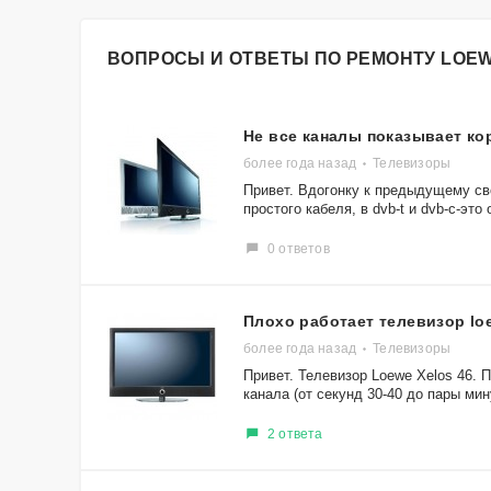
ВОПРОСЫ И ОТВЕТЫ ПО РЕМОНТУ LO
Не все каналы показывает ко
более года назад
Телевизоры
Привет. Вдогонку к предыдущему св
простого кабеля, в dvb-t и dvb-c-это 
0 ответов
Плохо работает телевизор lo
более года назад
Телевизоры
Привет. Телевизор Loewe Xelos 46.
канала (от секунд 30-40 до пары мину
2 ответа