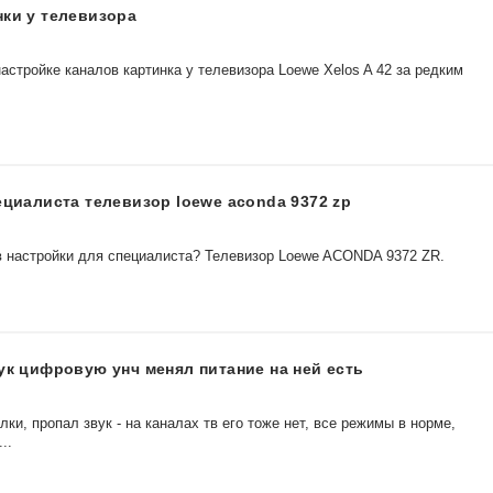
нки у телевизора
астройке каналов картинка у телевизора Loewe Xelos A 42 за редким
ециалиста телевизор loewe aconda 9372 zp
 в настройки для специалиста? Телевизор Loewe ACONDA 9372 ZR.
ук цифровую унч менял питание на ней есть
ки, пропал звук - на каналах тв его тоже нет, все режимы в норме,
..