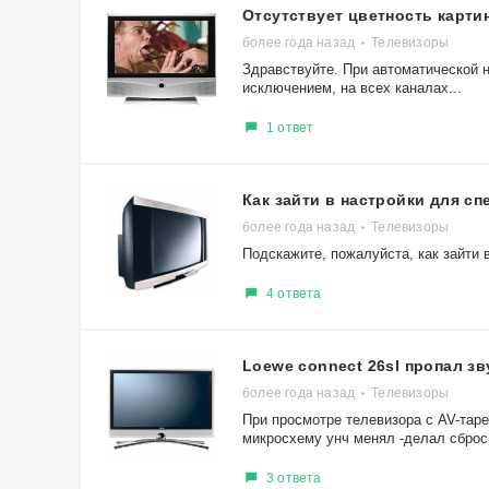
Отсутствует цветность карти
более года назад
Телевизоры
Здравствуйте. При автоматической н
исключением, на всех каналах...
1 ответ
Как зайти в настройки для сп
более года назад
Телевизоры
Подскажите, пожалуйста, как зайти
4 ответа
Loewe connect 26sl пропал зв
более года назад
Телевизоры
При просмотре телевизора с AV-тарел
микросхему унч менял -делал сброс.
3 ответа