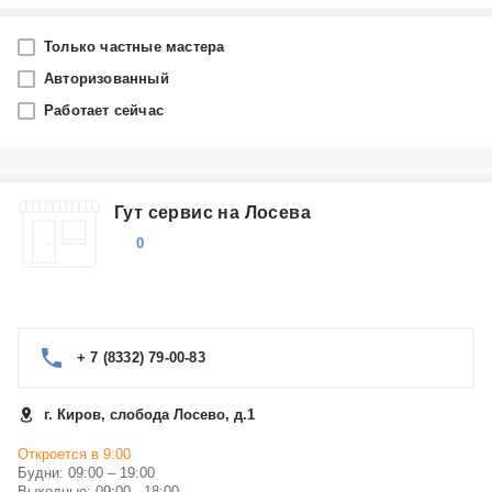
Город
Только частные мастера
Киров
Авторизованный
Работает сейчас
Производитель
Karcher
Гут сервис на Лосева
Категория
0
Выберите...
Ремонт пылесосов Karcher в Кирове
Ремонт утюгов Karcher в Кирове
Автомойки Karcher в Кирове
+ 7 (8332) 79-00-83
Ремонт воздушных компрессоров Karcher в Кирове
Ремонт бытовых насосов Karcher в Кирове
г. Киров, слобода Лосево, д.1
парогенераторы Karcher в Кирове
Показать еще
Откроется в 9:00
Будни: 09:00 – 19:00
Выходные: 09:00 - 18:00