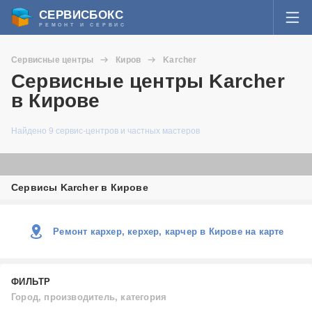
СЕРВИСБОКС
РЕМОНТ И СЕРВИС
ВОЙТИ
Сервисные центры
Киров
Karcher
Я забыл пароль
Сервисные центры Karcher
СЕРВИСЫ И МАСТЕРА
в Кирове
Регистрация
ВОПРОСЫ И ОТВЕТЫ
Найдено 9 сервис-центров и частных мастеров
СТАТЬИ О РЕМОНТЕ
Сервисы Karcher в Кирове
НОВОСТИ
ДОБАВИТЬ СЕРВИСНЫЙ ЦЕНТР ИЛИ ЧАСТНОГО МАСТЕРА
Ремонт кархер, керхер, карчер в Кирове на карте
ЗАДАТЬ ВОПРОС МАСТЕРАМ
ФИЛЬТР
Город, производитель, категория