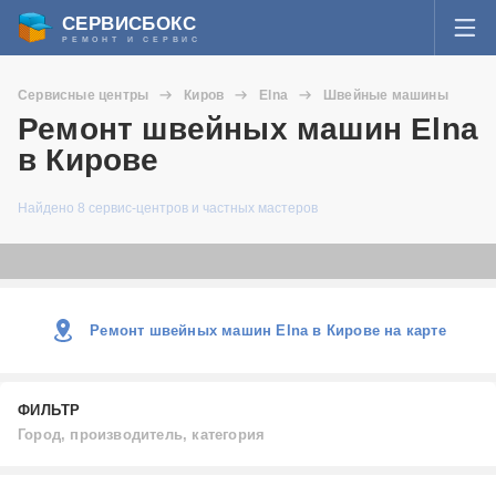
СЕРВИСБОКС
РЕМОНТ И СЕРВИС
ВОЙТИ
Сервисные центры
Киров
Elna
Швейные машины
Я забыл пароль
Ремонт швейных машин Elna
СЕРВИСЫ И МАСТЕРА
в Кирове
Регистрация
ВОПРОСЫ И ОТВЕТЫ
Найдено 8 сервис-центров и частных мастеров
СТАТЬИ О РЕМОНТЕ
НОВОСТИ
Ремонт швейных машин Elna в Кирове на карте
ДОБАВИТЬ СЕРВИСНЫЙ ЦЕНТР ИЛИ ЧАСТНОГО МАСТЕРА
ФИЛЬТР
ЗАДАТЬ ВОПРОС МАСТЕРАМ
Город, производитель, категория
Город