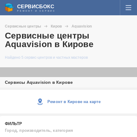
СЕРВИСБОКС
РЕМОНТ И СЕРВИС
ВОЙТИ
Сервисные центры
Киров
Aquavision
Я забыл пароль
Сервисные центры
СЕРВИСЫ И МАСТЕРА
Aquavision в Кирове
Регистрация
ВОПРОСЫ И ОТВЕТЫ
Найдено 5 сервис-центров и частных мастеров
СТАТЬИ О РЕМОНТЕ
Сервисы Aquavision в Кирове
НОВОСТИ
ДОБАВИТЬ СЕРВИСНЫЙ ЦЕНТР ИЛИ ЧАСТНОГО МАСТЕРА
Ремонт в Кирове на карте
ЗАДАТЬ ВОПРОС МАСТЕРАМ
ФИЛЬТР
Город, производитель, категория