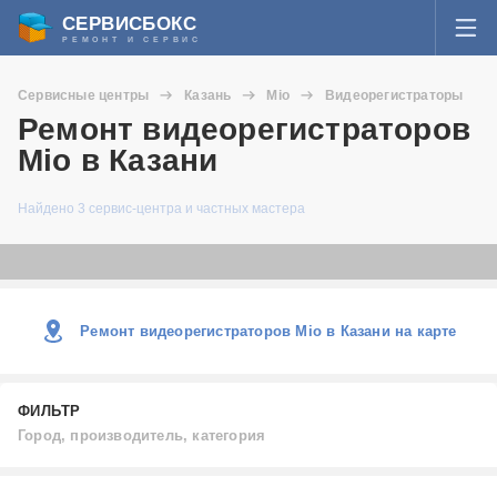
СЕРВИСБОКС
РЕМОНТ И СЕРВИС
ВОЙТИ
Сервисные центры
Казань
Mio
Видеорегистраторы
Я забыл пароль
Ремонт видеорегистраторов
СЕРВИСЫ И МАСТЕРА
Mio в Казани
Регистрация
ВОПРОСЫ И ОТВЕТЫ
Найдено 3 сервис-центра и частных мастера
СТАТЬИ О РЕМОНТЕ
НОВОСТИ
Ремонт видеорегистраторов Mio в Казани на карте
ДОБАВИТЬ СЕРВИСНЫЙ ЦЕНТР ИЛИ ЧАСТНОГО МАСТЕРА
ФИЛЬТР
ЗАДАТЬ ВОПРОС МАСТЕРАМ
Город, производитель, категория
Город