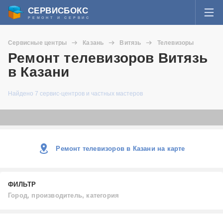
СЕРВИСБОКС
РЕМОНТ И СЕРВИС
ВОЙТИ
Сервисные центры
Казань
Витязь
Телевизоры
Я забыл пароль
Ремонт телевизоров Витязь
СЕРВИСЫ И МАСТЕРА
в Казани
Регистрация
ВОПРОСЫ И ОТВЕТЫ
Найдено 7 сервис-центров и частных мастеров
СТАТЬИ О РЕМОНТЕ
НОВОСТИ
Ремонт телевизоров в Казани на карте
ДОБАВИТЬ СЕРВИСНЫЙ ЦЕНТР ИЛИ ЧАСТНОГО МАСТЕРА
ФИЛЬТР
ЗАДАТЬ ВОПРОС МАСТЕРАМ
Город, производитель, категория
Город