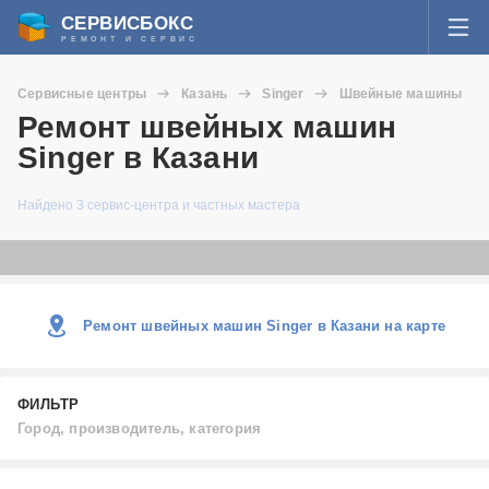
СЕРВИСБОКС
РЕМОНТ И СЕРВИС
ВОЙТИ
Сервисные центры
Казань
Singer
Швейные машины
Я забыл пароль
Ремонт швейных машин
СЕРВИСЫ И МАСТЕРА
Singer в Казани
Регистрация
ВОПРОСЫ И ОТВЕТЫ
Найдено 3 сервис-центра и частных мастера
СТАТЬИ О РЕМОНТЕ
НОВОСТИ
Ремонт швейных машин Singer в Казани на карте
ДОБАВИТЬ СЕРВИСНЫЙ ЦЕНТР ИЛИ ЧАСТНОГО МАСТЕРА
ФИЛЬТР
ЗАДАТЬ ВОПРОС МАСТЕРАМ
Город, производитель, категория
Город