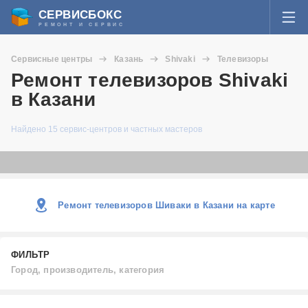
СЕРВИСБОКС
РЕМОНТ И СЕРВИС
ВОЙТИ
Сервисные центры
Казань
Shivaki
Телевизоры
Я забыл пароль
Ремонт телевизоров Shivaki
СЕРВИСЫ И МАСТЕРА
в Казани
Регистрация
ВОПРОСЫ И ОТВЕТЫ
Найдено 15 сервис-центров и частных мастеров
СТАТЬИ О РЕМОНТЕ
НОВОСТИ
Ремонт телевизоров Шиваки в Казани на карте
ДОБАВИТЬ СЕРВИСНЫЙ ЦЕНТР ИЛИ ЧАСТНОГО МАСТЕРА
ФИЛЬТР
ЗАДАТЬ ВОПРОС МАСТЕРАМ
Город, производитель, категория
Город