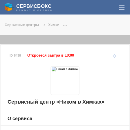
СЕРВИСБОКС
РЕМОНТ И СЕРВИС
ВОЙТИ
Сервисные центры
Химки
Я забыл пароль
Сервисный центр Ником в Химках
СЕРВИСЫ И МАСТЕРА
Регистрация
ВОПРОСЫ И ОТВЕТЫ
Откроется завтра в 10:00
ID 8438
0
СТАТЬИ О РЕМОНТЕ
НОВОСТИ
ДОБАВИТЬ СЕРВИСНЫЙ ЦЕНТР ИЛИ ЧАСТНОГО МАСТЕРА
Сервисный центр «Ником в Химках»
ЗАДАТЬ ВОПРОС МАСТЕРАМ
О сервисе