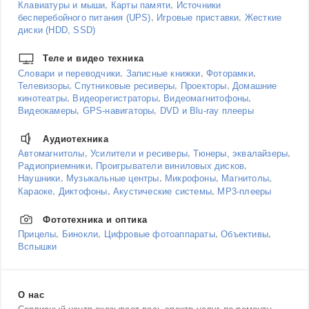
,
,
Клавиатуры и мыши
Карты памяти
Источники
,
,
бесперебойного питания (UPS)
Игровые приставки
Жесткие
диски (HDD, SSD)
Теле и видео техника
,
,
,
Словари и переводчики
Записные книжки
Фоторамки
,
,
,
Телевизоры
Спутниковые ресиверы
Проекторы
Домашние
,
,
,
кинотеатры
Видеорегистраторы
Видеомагнитофоны
,
,
Видеокамеры
GPS-навигаторы
DVD и Blu-ray плееры
Аудиотехника
,
,
,
Автомагнитолы
Усилители и ресиверы
Тюнеры, эквалайзеры
,
,
Радиоприемники
Проигрыватели виниловых дисков
,
,
,
,
Наушники
Музыкальные центры
Микрофоны
Магнитолы
,
,
,
Караоке
Диктофоны
Акустические системы
MP3-плееры
Фототехника и оптика
,
,
,
,
Прицелы
Бинокли
Цифровые фотоаппараты
Объективы
Вспышки
О нас