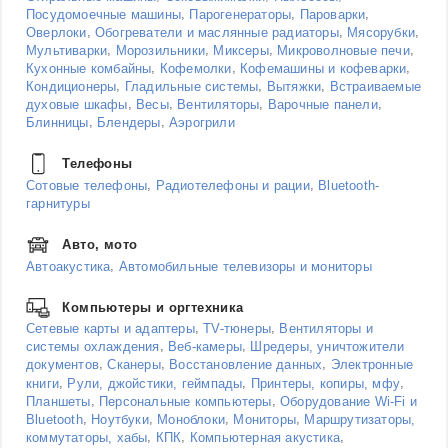
,
,
,
Посудомоечные машины
Парогенераторы
Пароварки
,
,
,
Оверлоки
Обогреватели и маслянные радиаторы
Мясорубки
,
,
,
,
Мультиварки
Морозильники
Миксеры
Микроволновые печи
,
,
,
Кухонные комбайны
Кофемолки
Кофемашины и кофеварки
,
,
,
Кондиционеры
Гладильные системы
Вытяжки
Встраиваемые
,
,
,
,
духовые шкафы
Весы
Вентиляторы
Варочные панели
,
,
Блинницы
Блендеры
Аэрогрили
Телефоны
,
,
Сотовые телефоны
Радиотелефоны и рации
Bluetooth-
гарнитуры
Авто, мото
,
Автоакустика
Автомобильные телевизоры и мониторы
Компьютеры и оргтехника
,
,
Сетевые карты и адаптеры
TV-тюнеры
Вентиляторы и
,
,
системы охлаждения
Веб-камеры
Шредеры, уничтожители
,
,
,
документов
Сканеры
Восстановление данных
Электронные
,
,
,
книги
Рули, джойстики, геймпады
Принтеры, копиры, мфу
,
,
Планшеты
Персональные компьютеры
Оборудование Wi-Fi и
,
,
,
,
Bluetooth
Ноутбуки
Моноблоки
Мониторы
Маршрутизаторы,
,
,
,
коммутаторы, хабы
КПК
Компьютерная акустика