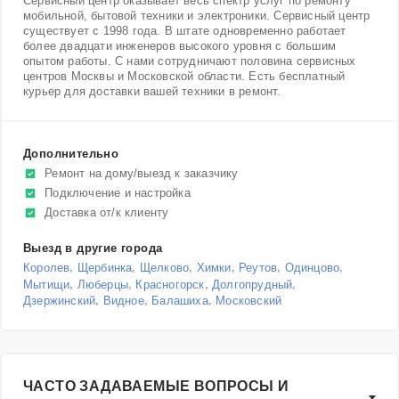
Сервисный центр оказывает весь спектр услуг по ремонту
мобильной, бытовой техники и электроники. Сервисный центр
существует с 1998 года. В штате одновременно работает
более двадцати инженеров высокого уровня с большим
опытом работы. С нами сотрудничают половина сервисных
центров Москвы и Московской области. Есть бесплатный
курьер для доставки вашей техники в ремонт.
Дополнительно
Ремонт на дому/выезд к заказчику
Подключение и настройка
Доставка от/к клиенту
Выезд в другие города
,
,
,
,
,
,
Королев
Щербинка
Щелково
Химки
Реутов
Одинцово
,
,
,
,
Мытищи
Люберцы
Красногорск
Долгопрудный
,
,
,
Дзержинский
Видное
Балашиха
Московский
ЧАСТО ЗАДАВАЕМЫЕ ВОПРОСЫ И